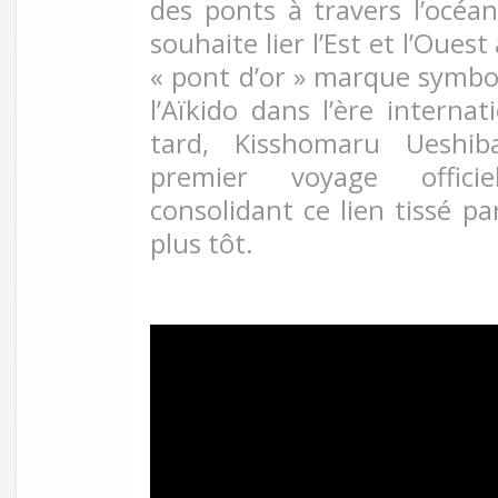
des ponts à travers l’océan.
souhaite lier l’Est et l’Ouest 
« pont d’or » marque symbo
l’Aïkido dans l’ère interna
tard, Kisshomaru Ueshib
premier voyage officie
consolidant ce lien tissé pa
plus tôt.