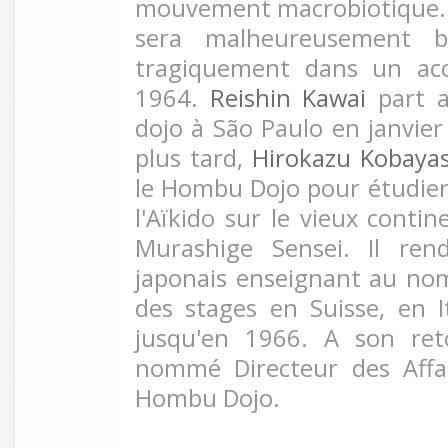
mouvement macrobiotique. 
sera malheureusement b
tragiquement dans un acc
1964.
Reishin Kawai
part a
dojo à São Paulo en janvie
plus tard,
Hirokazu Kobayas
le Hombu Dojo pour étudie
l'Aïkido sur le vieux contin
Murashige Sensei. Il ren
japonais enseignant au nom 
des stages en Suisse, en I
jusqu'en 1966. A son ret
nommé Directeur des Affa
Hombu Dojo.