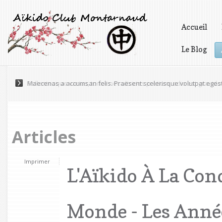
Accueil
Le Blog
Vidéos
Maecenas a accumsan felis. Praesent scelerisque volutpat eges
Articles
Imprimer
L'Aïkido À La Con
Monde - Les Anné