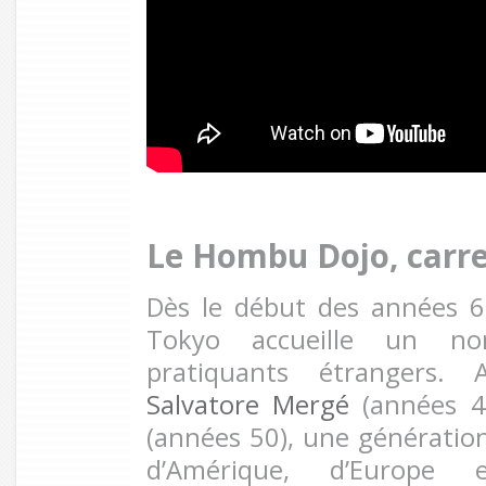
Le Hombu Dojo, carr
Dès le début des années 
Tokyo accueille un no
pratiquants étrangers. 
Salvatore Mergé
(années 4
(années 50), une génératio
d’Amérique, d’Europ