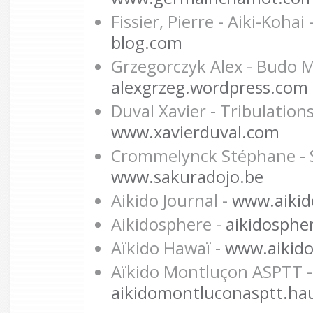
Fissier, Pierre - Aiki-Kohai 
blog.com
Grzegorczyk Alex - Budo 
alexgrzeg.wordpress.com
Duval Xavier - Tribulations
www.xavierduval.com
Crommelynck Stéphane - S
www.sakuradojo.be
Aikido Journal -
www.aikido
Aikidosphere -
aikidosphe
Aïkido Hawaï -
www.aikido
Aïkido Montluçon ASPTT -
aikidomontluconasptt.ha