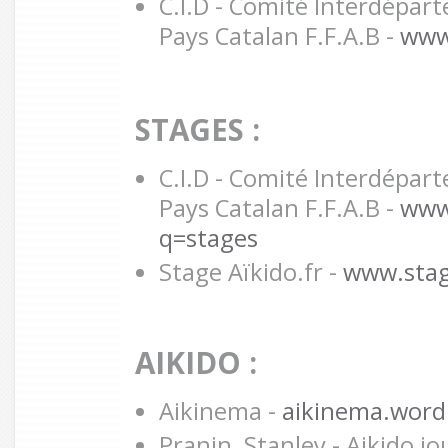
C.I.D - Comité Interdépa
Pays Catalan F.F.A.B -
www.
STAGES :
C.I.D - Comité Interdépa
Pays Catalan F.F.A.B -
www.
q=stages
Stage Aïkido.fr -
www.stage
AIKIDO :
Aikinema -
aikinema.word
Pranin, Stanley - Aikido jo