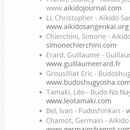
www.
aikidojournal.com
Li, Christopher - Aïkido S
www.aikidosangenkai.org
Chierchini, Simone - Aikido
simonechierchini.com
Erard, Guillaume - Guillau
www.guillaumeerard.fr
Grousilliat Eric - Budoshu
www.budoshugyosha.co
Tamaki, Léo - Budo No Na
www.leotamaki.com
Bel, Ivan - Fudoshinkan -
w
Chamot, Germain - Aïkido 
www.germainchamot.co