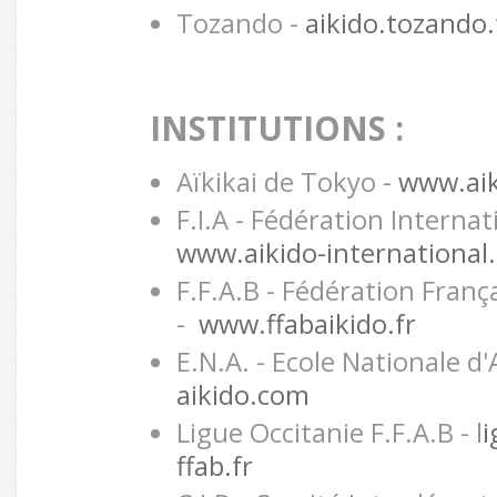
Tozando -
aikido.tozando.
INSTITUTIONS :
Aïkikai de Tokyo -
www.aiki
F.I.A - Fédération Internat
www.aikido-international
F.F.A.B - Fédération Franç
-
www.ffabaikido.fr
E.N.A. - Ecole Nationale d'
aikido.com
Ligue Occitanie F.F.A.B - l
i
ffab.fr