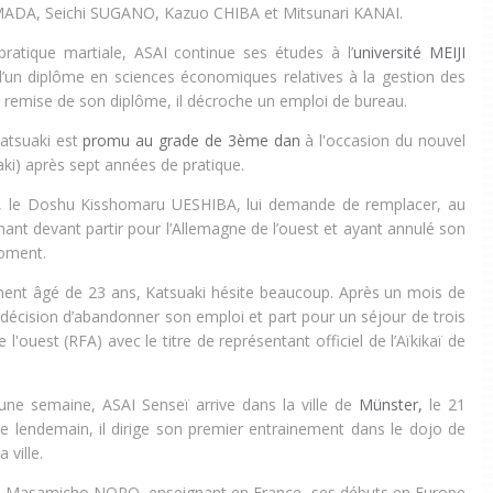
MADA, Seichi SUGANO, Kazuo CHIBA et Mitsunari KANAI.
pratique martiale, ASAI continue ses études à l’
université MEIJI
 d’un diplôme en sciences économiques relatives à la gestion des
a remise de son diplôme, il décroche un emploi de bureau.
Katsuaki est
promu au grade de 3ème dan
à l'occasion du nouvel
ki) après sept années de pratique.
, le Doshu Kisshomaru UESHIBA, lui demande de remplacer, au
nant devant partir pour l’Allemagne de l’ouest et ayant annulé son
moment.
ent âgé de 23 ans, Katsuaki hésite beaucoup. Après un mois de
la décision d’abandonner son emploi et part pour un séjour de trois
l'ouest (RFA) avec le titre de représentant officiel de l’Aïkikaï de
une semaine, ASAI Senseï arrive dans la ville de
Münster,
le 21
e lendemain, il dirige son premier entrainement dans le dojo de
 ville.
ami Masamicho NORO, enseignant en France, ses débuts en Europe