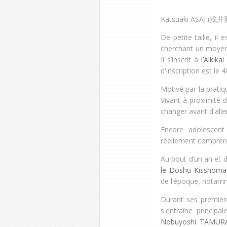
Katsuaki ASAI (
浅井
De petite taille, i
cherchant un moyen d
Il s’inscrit à
l’Aikik
d'inscription est le 4
Motivé par la prati
Vivant à proximité d
changer avant d'aller
Encore adolescent 
réellement compren
Au bout d’un an et d
le Doshu Kisshoma
de l’époque, nota
Durant ses première
s'entraîne principa
Nobuyoshi TAMUR