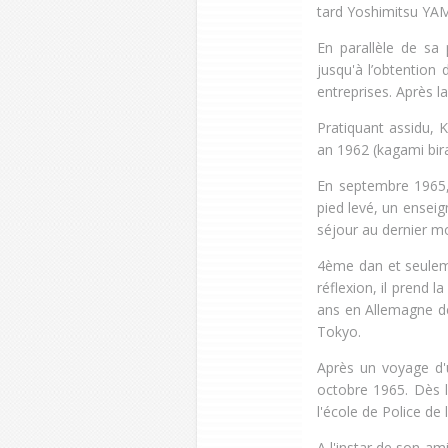
tard Yoshimitsu YA
En parallèle de sa 
jusqu'à l’obtention
entreprises. Après l
Pratiquant assidu, 
an 1962 (kagami bira
En septembre 1965
pied levé, un enseig
séjour au dernier 
4ème dan et seulem
réflexion, il prend 
ans en Allemagne de 
Tokyo.
Après un voyage d'
octobre 1965. Dès l
l'école de Police de la
A l'instar de son 