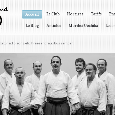
Le Club
Horaires
Tarifs
En
Accueil
Le Blog
Articles
Morihei Ueshiba
Les m
Vidéos
nt scelerisque volutpat egestas.