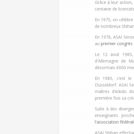
Grâce à leur action
centaine de licencié
En 1975, on célèbre 
de nombreux Shihans
En 1976, ASAI Sense
au
premier congrès o
Le 12 aout 1985
d'Allemagne de Ma
désormais 6000 me
En 1985, c’est le
Düsseldorf. ASAI S
maîtres d’Aïkido 
première fois sa cré
Suite à des diverge
enseignants proc
l'association fédéra
ASAI Shihan effect