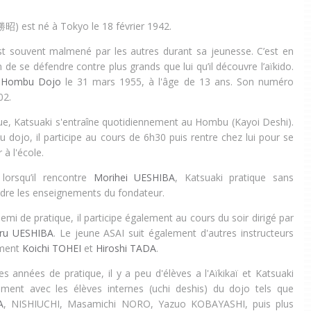
勝昭
) est né à Tokyo le 18 février 1942.
l est souvent malmené par les autres durant sa jeunesse. C’est en
e se défendre contre plus grands que lui qu’il découvre l’aïkido.
ai Hombu Dojo
le 31 mars 1955, à l'âge de 13 ans. Son numéro
02.
que, Katsuaki s'entraîne quotidiennement au Hombu (Kayoi Deshi).
u dojo, il participe au cours de 6h30 puis rentre chez lui pour se
 à l'école.
lorsqu’il rencontre
Morihei UESHIBA
, Katsuaki pratique sans
dre les enseignements du fondateur.
emi de pratique, il participe également au cours du soir dirigé par
ru UESHIBA
. Le jeune ASAI suit également d'autres instructeurs
mment
Koichi TOHEI
et
Hiroshi TADA
.
s années de pratique, il y a peu d'élèves a l'Aïkikaï et Katsuaki
lement avec les élèves internes (uchi deshis) du dojo tels que
A
, NISHIUCHI, Masamichi NORO, Yazuo KOBAYASHI, puis plus