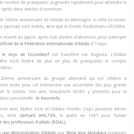
, le nombre de pratiquants augmente rapidement pour atteindre la
s après deux années d'ouverture.
le 10ème anniversaire de l’Aïkido en Allemagne. A cette occasion,
 japonais sont invités, ainsi que le Doshu Kisshomaru UESHIBA.
i revient au Japon, après huit années d'absences, pour participer
fficiel de la Fédération Internationale d'Aïkido
à Tokyo.
,
le dojo de Düsseldorf
est transféré rue Augusta. L'Aïkikaï
ître ASAI fédère de plus en plus de pratiquants et compte
mbres.
 20ème anniversaire du groupe allemand qui est célébré à
enseï invite pour cet événement une assemblée des plus grands
dont le Doshu. Son ami, Masamichi NORO y présente pour la
ation personnelle :
le Kinomichi
.
nces avec Maître ASAI et l'Aïkikaï Hombu Dojo, plusieurs élèves
hes, dont
Gerhard WALTER,
le quitte en 1987 pour fonder
le des professeurs d'aïkido (BDAL)
.
ue
une démonstration d'Aïkido
aux
3ème Jeux Mondiaux
organisés