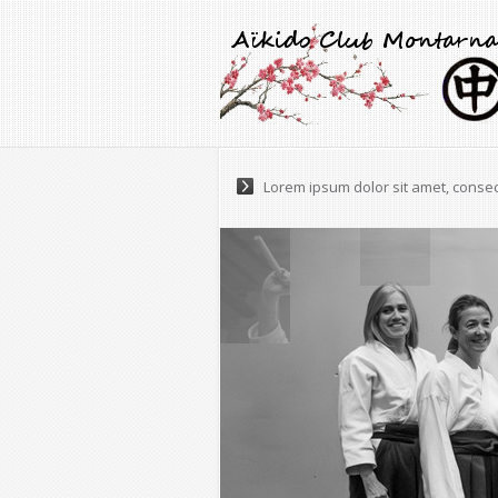
Maecenas a accumsan felis. Praese