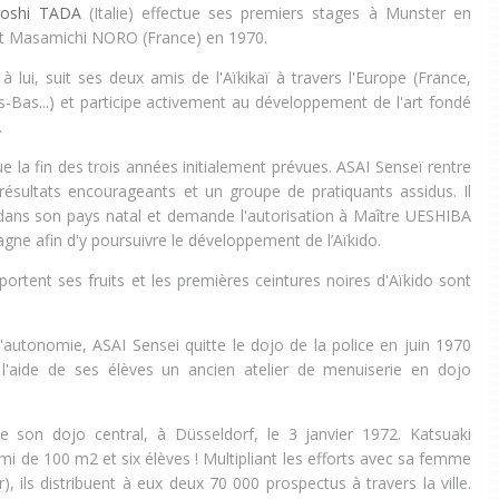
roshi TADA
(Italie) effectue ses premiers stages à Munster en
et Masamichi NORO (France) en 1970.
 lui, suit ses deux amis de l'Aïkikaï à travers l'Europe (France,
ys-Bas...) et participe activement au développement de l'art fondé
.
 la fin des trois années initialement prévues. ASAI Senseï rentre
ésultats encourageants et un groupe de pratiquants assidus. Il
dans son pays natal et demande l'autorisation à Maître UESHIBA
agne afin d'y poursuivre le développement de l’Aïkido.
portent ses fruits et les premières ceintures noires d'Aïkido sont
autonomie, ASAI Sensei quitte le dojo de la police en juin 1970
l'aide de ses élèves un ancien atelier de menuiserie en dojo
e son dojo central, à Düsseldorf, le 3 janvier 1972. Katsuaki
i de 100 m2 et six élèves ! Multipliant les efforts avec sa femme
r), ils distribuent à eux deux 70 000 prospectus à travers la ville.