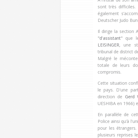
sont très difficile
également s’accom
Deutscher Judo Bund
Il dirige la secti
"d'assistant"
que le
LEISINGER
, une st
tribunal de distric
Malgré le méconte
totale de leurs d
compromis.
Cette situation conf
le pays. D'une par
direction de
Gerd
UESHIBA en 1966) et
En parallèle de cet
Police ainsi qu’à l'
pour les étrangers.
plusieurs reprises 