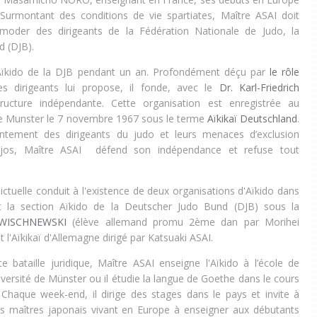
s. Surmontant des conditions de vie spartiates, Maître ASAI doit
moder des dirigeants de la Fédération Nationale de Judo, la
 (DJB).
on Aïkido de la DJB pendant un an. Profondément déçu par
le rôle
s dirigeants lui propose, il fonde, avec le
Dr. Karl-Friedrich
ructure indépendante. Cette organisation est enregistrée au
t de Munster le 7 novembre 1967 sous le terme
Aïkikaï Deutschland
.
ntement des dirigeants du judo et leurs menaces d’exclusion
ojos, Maître ASAI défend son indépendance et refuse tout
lictuelle conduit à l'existence de deux organisations d'Aïkido dans
t la section Aïkido de la Deutscher Judo Bund (DJB) sous la
 WISCHNEWSKI
(élève allemand promu 2ème dan par Morihei
 l'Aïkikaï d'Allemagne dirigé par Katsuaki ASAI.
te bataille juridique, Maître ASAI
enseigne l'Aïkido à l’école de
université de Münster ou il étudie la langue de Goethe dans le cours
 Chaque week-end, il dirige des stages dans le pays et invite à
les maîtres japonais vivant en Europe à enseigner aux débutants