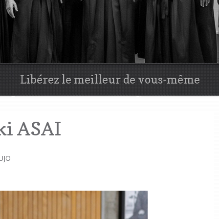
Aïkido, un art martial efficace
ki ASAI
UJO