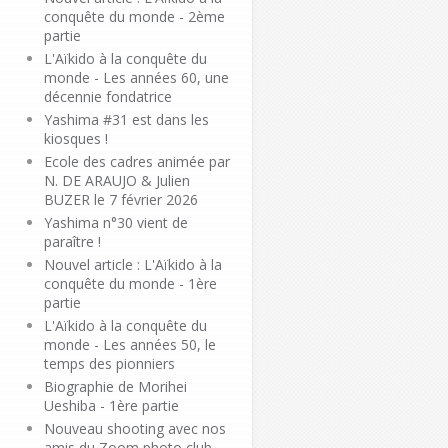
conquête du monde - 2ème
partie
L'Aïkido à la conquête du
monde - Les années 60, une
décennie fondatrice
Yashima #31 est dans les
kiosques !
Ecole des cadres animée par
N. DE ARAUJO & Julien
BUZER le 7 février 2026
Yashima n°30 vient de
paraître !
Nouvel article : L'Aïkido à la
conquête du monde - 1ère
partie
L'Aïkido à la conquête du
monde - Les années 50, le
temps des pionniers
Biographie de Morihei
Ueshiba - 1ère partie
Nouveau shooting avec nos
amis du Zoom photo club