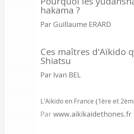
Pourquoi les yudansha 
hakama ?
Par Guillaume ERARD
Ces maîtres d'Aïkido q
Shiatsu
Par Ivan BEL
L'Aïkido en France
(
1ère et
2ème
Par
www.aikikaidethones.fr