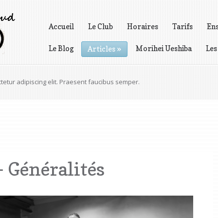
Accueil
Le Club
Horaires
Tarifs
En
Le Blog
Morihei Ueshiba
Les
Articles
»
Vidéos
tetur adipiscing elit. Praesent faucibus semper.
- Généralités