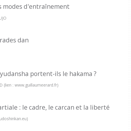
ts modes d'entraînement
AUJO
grades dan
n
 yudansha portent-ils le hakama ?
 (lien : www.guillaumeerard.fr)
tiale : le cadre, le carcan et la liberté
 fudoshinkan.eu)