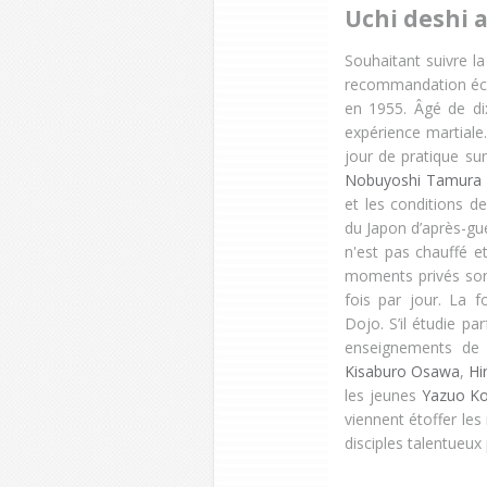
Uchi deshi 
Souhaitant suivre l
recommandation écri
en 1955. Âgé de dix
expérience martial
jour de pratique su
Nobuyoshi Tamura
et les conditions d
du Japon d’après-gue
n'est pas chauffé e
moments privés sont
fois par jour. La
Dojo. S’il étudie pa
enseignements de 
Kisaburo Osawa
,
Hi
les jeunes
Yazuo Ko
viennent étoffer le
disciples talentueux