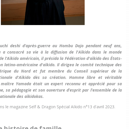
uchi deshi d’après-guerre au Hombu Dojo pendant neuf ans,
 a consacré sa vie à la diffusion de l'Aïkido dans le monde
 de l’Aïkido américain, il présida la Fédération d'aïkido des États-
on latino-américaine d'aïkido. Il dirigea le comité technique des
érique du Nord et fut membre du Conseil supérieur de la
ationale d'Aïkido dès sa création. Homme libre et véritable
 maître Yamada était un expert reconnu et apprécié pour sa
e, sa pédagogie et son ouverture d’esprit par l’ensemble de la
tionale des aïkidokas.
ns le magazine Self & Dragon Spécial Aïkido n°13 d'avril 2023.
e histoire de famille