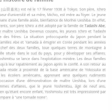
 (山田嘉光) est né le 17 février 1938 à Tokyo. Son père, Ichiro
eur d'université et sa mère, Michio, est mère au foyer. Le jeune
aire d'une famille aisée, bienfaitrice de Morihei Ueshiba. En effet,
ents, son père Ichiro a été adopté par la famille de
Tadashi Abe
,
e maître Ueshiba. Devenus cousins, les jeunes Ichiro et Tadashi
 des frères. La situation préoccupante du Japon pendant la
 familles Abe et Yamada à émigrer en Corée pendant les années
 chef des deux familles, loue quelques terres de montagne à
ville située dans le sud du pays, pour y développer ses affaires.
oshimitsu se lance dans l'exploitation minière. Les deux familles
qu'à leur rapatriement au Japon après le conflit. A son retour au
ada réside à proximité de la base américaine de Yokosuka et
es écoliers américains, apprenant ainsi quelques rudiments
 l’occasion d’une démonstration de maître Ueshiba, lors d'une
mmes d'affaires, que le jeune Yoshimitsu, âgé de neuf ans,
Bien qu'étant encore enfant, Yoshimistu est très impressionné par
compare à "une tornade noire".