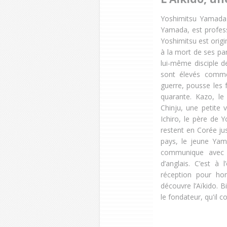
Yoshimitsu Yamada
Yamada, est profess
Yoshimitsu est origin
à la mort de ses par
lui-même disciple d
sont élevés comme
guerre, pousse les
quarante. Kazo, le
Chinju, une petite 
Ichiro, le père de Y
restent en Corée jus
pays, le jeune Yam
communique avec l
d’anglais. C’est à
réception pour ho
découvre l’Aïkido. 
le fondateur, qu'il 