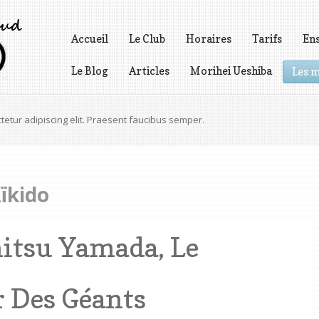
Accueil
Le Club
Horaires
Tarifs
En
Le Blog
Articles
Morihei Ueshiba
Les m
Vidéos
tetur adipiscing elit. Praesent faucibus semper.
icies pretium, odio est gravida dolor, et rutrum erat.
Aïkido
itsu Yamada, Le
 Des Géants