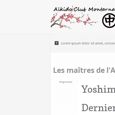
Lorem ipsum dolor sit amet, consec
Pellentesque varius, tortor nec ultr
Les maîtres de l'
Imprimer
Yoshim
Dernier