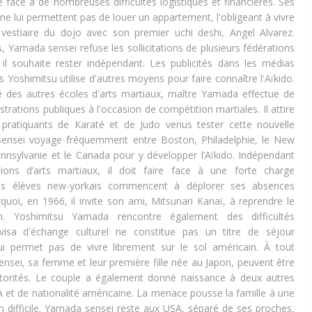
e face à de nombreuses difficultés logistiques et financières. Ses
e lui permettent pas de louer un appartement, l'obligeant à vivre
vestiaire du dojo avec son premier uchi deshi, Angel Alvarez.
és, Yamada sensei refuse les sollicitations de plusieurs fédérations
 il souhaite rester indépendant. Les publicités dans les médias
 Yoshimitsu utilise d'autres moyens pour faire connaître l'Aïkido.
té des autres écoles d'arts martiaux, maître Yamada effectue de
ations publiques à l'occasion de compétition martiales. Il attire
pratiquants de Karaté et de Judo venus tester cette nouvelle
 sensei voyage fréquemment entre Boston, Philadelphie, le New
ennsylvanie et le Canada pour y développer l’Aïkido. Indépendant
ions d’arts martiaux, il doit faire face à une forte charge
es élèves new-yorkais commencent à déplorer ses absences
quoi, en 1966, il invite son ami, Mitsunari Kanaï, à reprendre le
. Yoshimitsu Yamada rencontre également des difficultés
visa d'échange culturel ne constitue pas un titre de séjour
i permet pas de vivre librement sur le sol américain. À tout
ei, sa femme et leur première fille née au Japon, peuvent être
utorités. Le couple a également donné naissance à deux autres
 et de nationalité américaine. La menace pousse la famille à une
n difficile. Yamada sensei reste aux USA, séparé de ses proches,