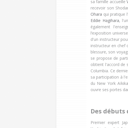
sa famille accueille
recevoir son Shoda
Ohara
qui pratique 
Eddie Hagihara
, l'
également l'ensei
l’exposition univer
d'un instructeur pou
instructeur en chef
blessure, son voyag
se propose de partir
obtient l'accord de s
Columbia. Ce dernier
sa participation à l
du New York Aïkika
ouvre ses portes dan
Des débuts d
Premier expert Jap