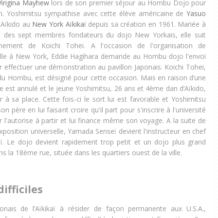
Virigina Mayhew
lors de son premier séjour au Hombu Dojo pour
n. Yoshimitsu sympathise avec cette élève américaine de
Yasuo
l'Aïkido au
New York Aïkikaï
depuis sa création en 1961. Mariée à
un des sept membres fondateurs du dojo New Yorkais, elle suit
gnement de Koichi Tohei. A l'occasion de l'organisation de
selle à New York, Eddie Hagihara demande au Hombu dojo l'envoi
r effectuer une démonstration au pavillon Japonais. Koichi Tohei,
 du Hombu, est désigné pour cette occasion. Mais en raison d’une
e est annulé et le jeune Yoshimitsu, 26 ans et 4ème dan d’Aïkido,
 à sa place. Cette fois-ci le sort lui est favorable et Yoshimitsu
on père en lui faisant croire qu'il part pour s'inscrire à l'université
 l'autorise à partir et lui finance même son voyage. A la suite de
'exposition universelle, Yamada Senseï devient l'instructeur en chef
ï. Le dojo devient rapidement trop petit et un dojo plus grand
s la 18ème rue, située dans les quartiers ouest de la ville.
ifficiles
onais de l’Aïkikaï à résider de façon permanente aux U.S.A.,