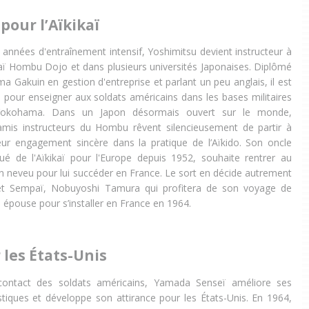
pour l’Aïkikaï
 années d'entraînement intensif, Yoshimitsu devient instructeur à
ikaï Hombu Dojo et dans plusieurs universités Japonaises. Diplômé
ma Gakuin en gestion d'entreprise et parlant un peu anglais, il est
i pour enseigner aux soldats américains dans les bases militaires
kohama. Dans un Japon désormais ouvert sur le monde,
amis instructeurs du Hombu rêvent silencieusement de partir à
leur engagement sincère dans la pratique de l’Aïkido. Son oncle
ué de l'Aïkikaï pour l'Europe depuis 1952, souhaite rentrer au
n neveu pour lui succéder en France. Le sort en décide autrement
 et Sempaï, Nobuyoshi Tamura qui profitera de son voyage de
 épouse pour s’installer en France en 1964.
 les États-Unis
contact des soldats américains, Yamada Senseï améliore ses
tiques et développe son attirance pour les États-Unis. En 1964,