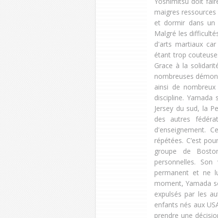
Yoshimitsu doit fair
maigres ressources n
et dormir dans un 
Malgré les difficult
d'arts martiaux car
étant trop couteuses
Grace à la solidari
nombreuses démonstr
ainsi de nombreux 
discipline. Yamada
Jersey du sud, la P
des autres fédérat
d'enseignement. C
répétées. C’est pour
groupe de Boston
personnelles. Son 
permanent et ne lu
moment, Yamada sens
expulsés par les a
enfants nés aux USA
prendre une décisio