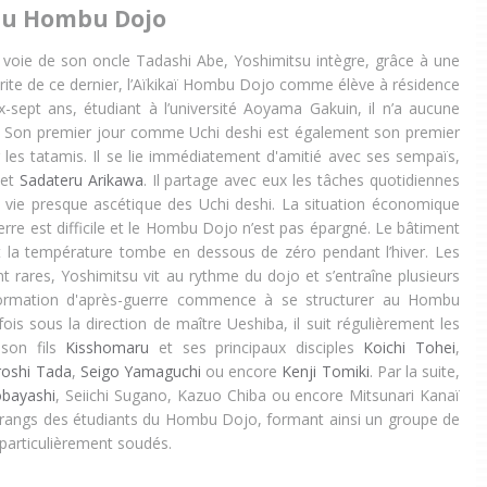
au Hombu Dojo
a voie de son oncle Tadashi Abe, Yoshimitsu intègre, grâce à une
te de ce dernier, l’Aïkikaï Hombu Dojo comme élève à résidence
-sept ans, étudiant à l’université Aoyama Gakuin, il n’a aucune
e. Son premier jour comme Uchi deshi est également son premier
r les tatamis. Il se lie immédiatement d'amitié avec ses sempaïs,
et
Sadateru Arikawa
. Il partage avec eux les tâches quotidiennes
e vie presque ascétique des Uchi deshi. La situation économique
rre est difficile et le Hombu Dojo n’est pas épargné. Le bâtiment
t la température tombe en dessous de zéro pendant l’hiver. Les
 rares, Yoshimitsu vit au rythme du dojo et s’entraîne plusieurs
 formation d'après-guerre commence à se structurer au Hombu
rfois sous la direction de maître Ueshiba, il suit régulièrement les
son fils
Kisshomaru
et ses principaux disciples
Koichi Tohei
,
roshi Tada
,
Seigo Yamaguchi
ou encore
Kenji Tomiki
. Par la suite,
bayashi
, Seiichi Sugano, Kazuo Chiba ou encore Mitsunari Kanaï
s rangs des étudiants du Hombu Dojo, formant ainsi un groupe de
 particulièrement soudés.