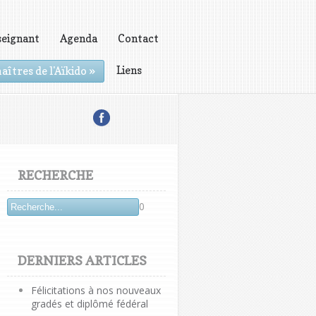
seignant
Agenda
Contact
Liens
aîtres de l'Aïkido
»
RECHERCHE
0
DERNIERS ARTICLES
Félicitations à nos nouveaux
gradés et diplômé fédéral