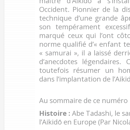
maître d’Aikidō à s’inst
Occident. Pionnier de la di
technique d’une grande âp
son tempérament excessi
marqué ceux qui l’ont côt
norme qualifié d’« enfant ter
« samurai », il a laissé der
d’anecdotes légendaires. C
toutefois résumer un ho
dans l’implantation de l’Aik
Au sommaire de ce numéro 
Histoire :
Abe Tadashi, le sa
l’Aikidō en Europe (Par Nicol