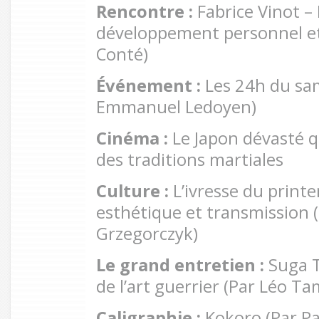
Rencontre :
Fabrice Vinot – 
développement personnel et c
Conté)
Événement :
Les 24h du sa
Emmanuel Ledoyen)
Cinéma :
Le Japon dévasté q
des traditions martiales
Culture :
L’ivresse du prin
esthétique et transmission 
Grzegorczyk)
Le grand entretien :
Suga T
de l’art guerrier (Par Léo Ta
Caligraphie :
Kokoro (Par Pa