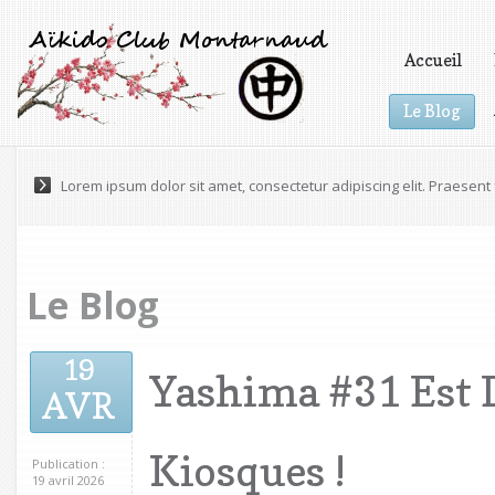
Accueil
Le Blog
Vidéos
Lorem ipsum dolor sit amet, consectetur adipiscing elit. Praesen
Le Blog
19
Yashima #31 Est 
AVR
Kiosques !
Publication :
19 avril 2026