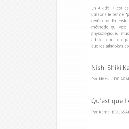
En Aïkido, il est e
utilisons le terme "
revêt une dimension
méthode qui vise à
physiologique, musc
articles nous ont pa
que les aïkidokas co
Nishi Shiki 
Par Nicolas DE AR
Qu'est que l'
Par Kamel BOUSSAB