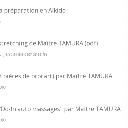
a préparation en Aïkido
E
stretching de Maître TAMURA (pdf)
(lien : aikikaidethones.fr
)
(8 pièces de brocart) par Maître TAMURA
AUJO
"Do-In auto massages" par Maître TAMURA
AUJO