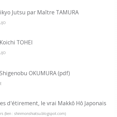
Jikyo Jutsu par Maître TAMURA
AUJO
 Koichi TOHEI
AUJO
e Shigenobu OKUMURA (pdf)
E
es d'étirement, le vrai Makkô Hô Japonais
s (lien : shinmonshiatsu.blogspot.com)