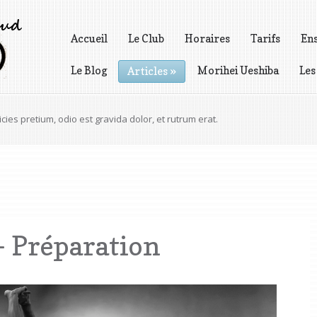
Accueil
Le Club
Horaires
Tarifs
En
Le Blog
Morihei Ueshiba
Les
Articles
»
Vidéos
icies pretium, odio est gravida dolor, et rutrum erat.
- Préparation