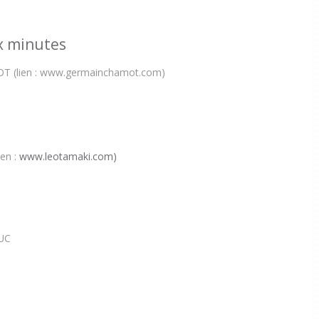
x minutes
T (lien : www.germainchamot.com)
ien :
www.leotamaki.com)
DUC