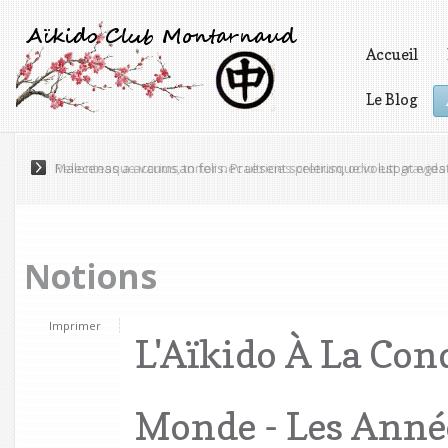
Accueil
Le Blog
Vidéos
Pellentesque varius, tortor nec ultricies pretium, odio est gravida 
Notions
Imprimer
L'Aïkido À La Con
Monde - Les Anné