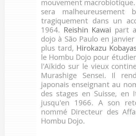
mouvement macrobiotique. 
sera malheureusement b
tragiquement dans un acc
1964.
Reishin Kawai
part a
dojo à São Paulo en janvie
plus tard,
Hirokazu Kobayas
le Hombu Dojo pour étudie
l'Aïkido sur le vieux contin
Murashige Sensei. Il ren
japonais enseignant au nom 
des stages en Suisse, en I
jusqu'en 1966. A son ret
nommé Directeur des Affa
Hombu Dojo.