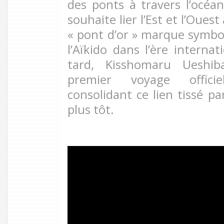
des ponts à travers l’océan.
souhaite lier l’Est et l’Ouest 
« pont d’or » marque symbo
l’Aïkido dans l’ère interna
tard, Kisshomaru Ueshib
premier voyage officie
consolidant ce lien tissé pa
plus tôt.