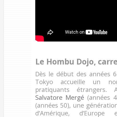
Le Hombu Dojo, carr
Dès le début des années 
Tokyo accueille un no
pratiquants étrangers. 
Salvatore Mergé
(années 4
(années 50), une génératio
d’Amérique, d’Europ