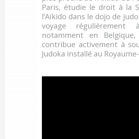
Paris, étudie le droit à la
l’Aïkido dans le dojo de judo
voyage régulièrement à
notamment en Belgique, I
contribue activement à so
Judoka installé au Royaume-