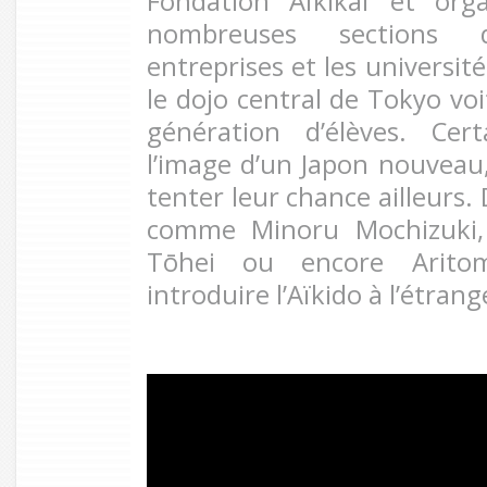
Fondation Aïkikaï et org
nombreuses sections 
entreprises et les université
le dojo central de Tokyo voi
génération d’élèves. Cer
l’image d’un Japon nouveau
tenter leur chance ailleurs.
comme Minoru Mochizuki, 
Tōhei ou encore Arito
introduire l’Aïkido à l’étrang