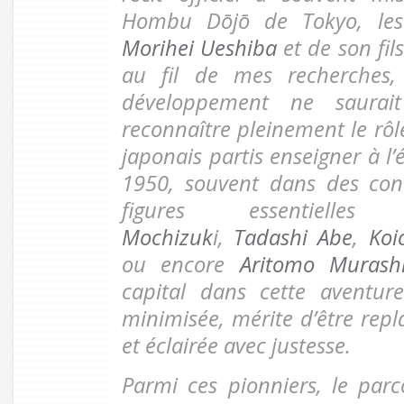
Hombu Dōjō de Tokyo, les 
Morihei Ueshiba
et de son fil
au fil de mes recherches,
développement ne saurai
reconnaître pleinement le rô
japonais partis enseigner à l
1950, souvent dans des cond
figures essentiel
Mochizuk
i,
Tadashi Abe
,
Koi
ou encore
Aritomo Murash
capital dans cette aventure
minimisée, mérite d’être rep
et éclairée avec justesse.
Parmi ces pionniers, le parc