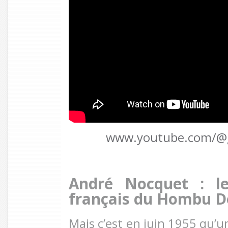
www.youtube.com/@g
André Nocquet : le
français du Hombu D
Mais c’est en juin 1955 qu’u