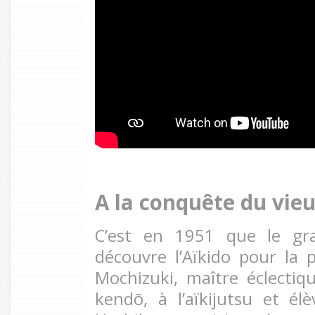
A la conquête du vie
C’est en 1951 que le gr
découvre l’Aïkido pour la 
Mochizuki, maître éclecti
kendō, à l’aïkijutsu et él