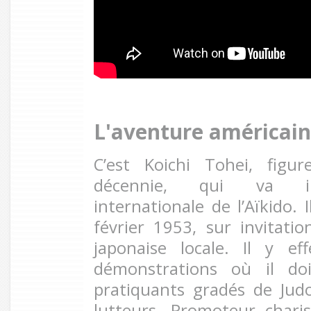
L'aventure américai
C’est Koichi Tohei, figu
décennie, qui va inc
internationale de l’Aïkido.
février 1953, sur invitat
japonaise locale. Il y e
démonstrations où il do
pratiquants gradés de Jud
lutteurs. Promoteur charis