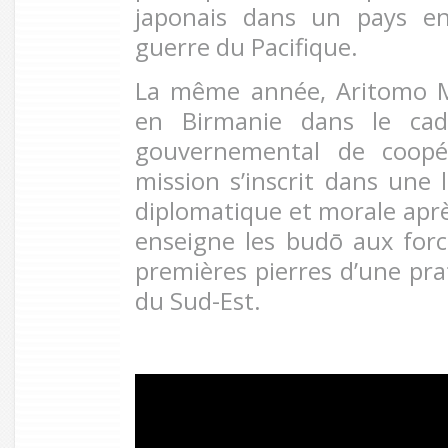
japonais dans un pays e
guerre du Pacifique.
La même année, Aritomo M
en Birmanie dans le ca
gouvernemental de coopér
mission s’inscrit dans une 
diplomatique et morale après
enseigne les budō aux force
premières pierres d’une pra
du Sud-Est.