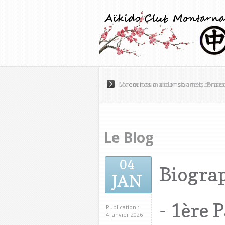
Maecenas a accumsan felis. Praese
Le Blog
04
Biogra
JAN
- 1ère P
Publication :
4 janvier 2026