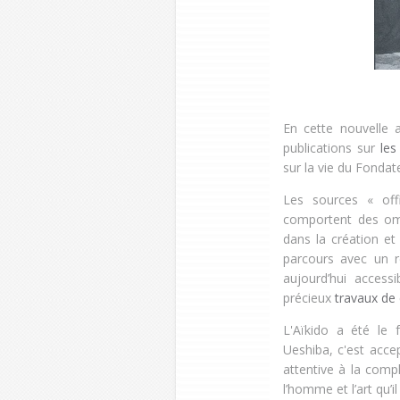
En cette nouvelle 
publications sur
les
sur la vie du Fondat
Les sources « offi
comportent des omi
dans la création et
parcours avec un r
aujourd’hui accessi
précieux
travaux de 
L'Aïkido a été le 
Ueshiba, c'est acce
attentive à la comp
l’homme et l’art qu’i