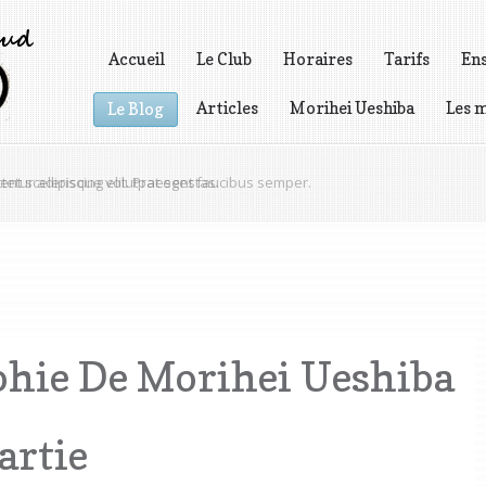
Accueil
Le Club
Horaires
Tarifs
En
Articles
Morihei Ueshiba
Les m
Le Blog
Vidéos
nt scelerisque volutpat egestas.
phie De Morihei Ueshiba
artie