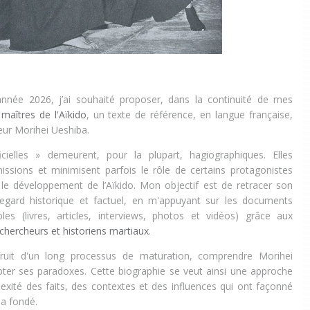
année 2026, j’ai souhaité proposer, dans la continuité de mes
 maîtres de l'Aïkido
, un texte de référence, en langue française,
eur Morihei Ueshiba.
cielles » demeurent, pour la plupart, hagiographiques. Elles
ssions et minimisent parfois le rôle de certains protagonistes
 le développement de l’Aïkido. Mon objectif est de retracer son
egard historique et factuel, en m'appuyant sur les documents
bles (livres, articles, interviews, photos et vidéos) grâce aux
chercheurs et historiens martiaux
.
fruit d'un long processus de maturation, comprendre Morihei
pter ses paradoxes. Cette biographie se veut ainsi une approche
lexité des faits, des contextes et des influences qui ont façonné
l a fondé.