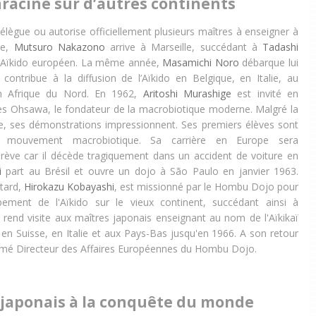
nracine sur d’autres continents
délègue ou autorise officiellement plusieurs maîtres à enseigner à
pe,
Mutsuro Nakazono
arrive à Marseille, succédant à
Tadashi
e l’Aïkido européen. La même année,
Masamichi Noro
débarque lui
contribue à la diffusion de l’Aïkido en Belgique, en Italie, au
n Afrique du Nord. En 1962,
Aritoshi Murashige
est invité en
es Ohsawa, le fondateur de la macrobiotique moderne. Malgré la
ue, ses démonstrations impressionnent. Ses premiers élèves sont
 mouvement macrobiotique. Sa carrière en Europe sera
ève car il décède tragiquement dans un accident de voiture en
i
part au Brésil et ouvre un dojo à São Paulo en janvier 1963.
tard,
Hirokazu Kobayashi
, est missionné par le Hombu Dojo pour
pement de l'Aïkido sur le vieux continent, succédant ainsi à
l rend visite aux maîtres japonais enseignant au nom de l'Aïkikaï
 en Suisse, en Italie et aux Pays-Bas jusqu'en 1966. A son retour
mmé Directeur des Affaires Européennes du Hombu Dojo.
 japonais à la conquête du monde