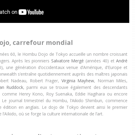
jo, carrefour mondial
nnées 60, le Hombu Dojo de Tokyo accueille un nombre croissant
ngers. Après les pionniers
Salvatore Mergé
(années 40) et
André
), une génération d’occidentaux venue d’Amérique, d’Europe et
wealth s’entraîne quotidiennement auprès des maîtres japonais
obert Nadeau, Robert Frager,
Virginia Mayhew
, Norman Miles,
lan Ruddock
, parmi eux se trouve également des descendants
is comme Henry Kono, Roy Suenaka, Eddie Hagihara ou encore
Le journal trimestriel du Hombu, l’Aikido Shimbun, commence
 édition en anglais. Le dojo de Tokyo devient ainsi le premier
l’Aïkido, où se forge la culture internationale de l’art.