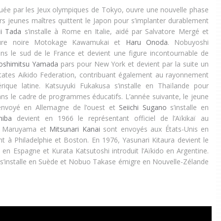
uée par les Jeux olympiques de Tokyo, ouvre une nouvelle phase
urs jeunes maîtres quittent le Japon pour s’implanter durablement
hi Tada
s’installe à Rome en Italie, aidé par Salvatore Mergé et
ture noire Motokage Kawamukai et
Haru Onoda
. Nobuyoshi
ans le sud de le France et devient une figure incontournable de
oshimitsu Yamada
pars pour New York et devient par la suite un
 States Aikido Federation, contribuant également au rayonnement
rique latine. Katsuyuki Fukakusa s’installe en Thaïlande pour
dans le cadre de programmes éducatifs. L’année suivante, le jeune
nvoyé en Allemagne de l’ouest et
Seiichi Sugano
s’installe en
hiba
devient en 1966 le représentant officiel de l’Aïkikaï au
i Maruyama et
Mitsunari Kanai
sont envoyés aux États-Unis en
t à Philadelphie et Boston. En 1976, Yasunari Kitaura devient le
l en Espagne et Kurata Katsutoshi introduit l’Aïkido en Argentine.
 s’installe en Suède et Nobuo Takase émigre en Nouvelle-Zélande