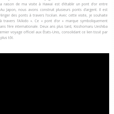
a raison de ma visite à Hawaï est d’établir un pont d’or entre
Au Japon, nous avons construit plusieurs ponts d’argent. Il est
ériger des ponts à travers l’océan. Avec cette visite, je souhaite
st à travers l’Aïkido ». Ce « pont d’or » marque symboliquement
 dans l’ère internationale. Deux ans plus tard, Kisshomaru Ueshiba
mier voyage officiel aux États-Unis, consolidant ce lien tissé par
plus tôt.