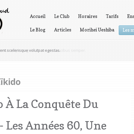
Accueil
Le Club
Horaires
Tarifs
En
Le Blog
Articles
Morihei Ueshiba
Les m
Vidéos
nt scelerisque volutpat egestas.
Aïkido
o À La Conquête Du
- Les Années 60, Une