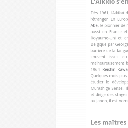
L’Aïkido s’e
Dès 1961, l’Aïkikaï 
l’étranger. En Euro
Abe
, le pionnier d
aussi en France et 
Royaume-Uni et e
Belgique par Georg
barrière de la lang
souvent issus du
malheureusement br
1964.
Reishin Kawa
Quelques mois plus 
étudier le dévelop
Murashige Sensei. I
et dirige des stages
au Japon, il est no
Les maîtres