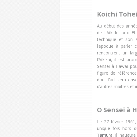
Koichi Tohe
Au début des anné
de l'Aïkido aux Ét
technique et son a
l’époque à parler 
rencontrent un lar
l’Aïkikai, il est 
Sensei à Hawaï pour
figure de référenc
dont l’art sera ens
d’autres maîtres et 
O Sensei à 
Le 27 février 1961
unique fois hors 
Tamura
, il inaugur