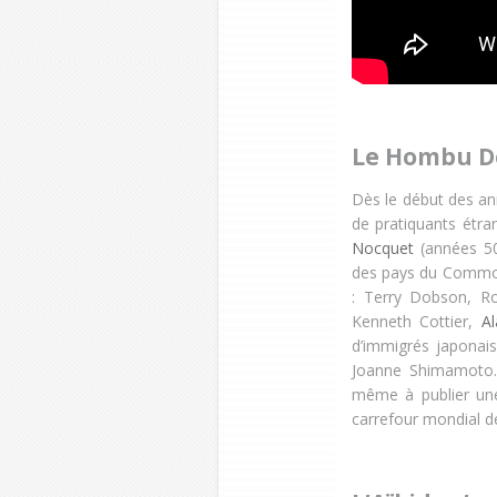
Le Hombu Do
Dès le début des a
de pratiquants étra
Nocquet
(années 50
des pays du Common
: Terry Dobson, R
Kenneth Cottier,
A
d’immigrés japona
Joanne Shimamoto. 
même à publier une
carrefour mondial de 