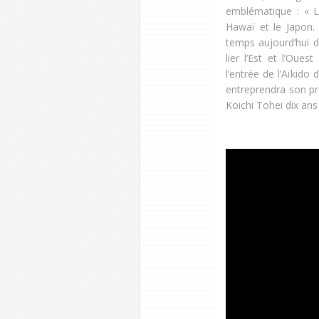
emblématique : « L
Hawaï et le Japon. 
temps aujourd’hui d’
lier l’Est et l’Oue
l’entrée de l’Aïkido
entreprendra son pre
Koichi Tohei dix ans 