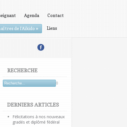
seignant
Agenda
Contact
Liens
aîtres de l'Aïkido
»
RECHERCHE
0
DERNIERS ARTICLES
Félicitations à nos nouveaux
gradés et diplômé fédéral