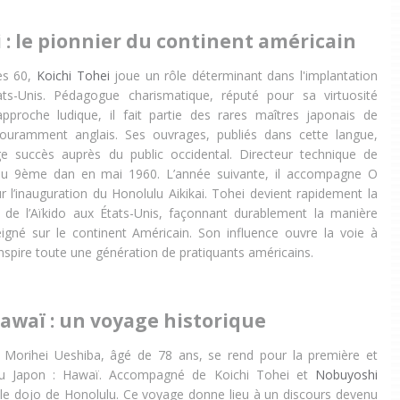
i : le pionnier du continent américain
es 60,
Koichi Tohei
joue un rôle déterminant dans l'implantation
ats-Unis. Pédagogue charismatique, réputé pour sa virtuosité
pproche ludique, il fait partie des rares maîtres japonais de
couramment anglais. Ses ouvrages, publiés dans cette langue,
ge succès auprès du public occidental. Directeur technique de
promu 9ème dan en mai 1960. L’année suivante, il accompagne O
 l’inauguration du Honolulu Aikikai. Tohei devient rapidement la
e de l’Aïkido aux États-Unis, façonnant durablement la manière
eigné sur le continent Américain. Son influence ouvre la voie à
inspire toute une génération de pratiquants américains.
Hawaï : un voyage historique
, Morihei Ueshiba, âgé de 78 ans, se rend pour la première et
du Japon : Hawaï. Accompagné de Koichi Tohei et
Nobuyoshi
e le dojo de Honolulu. Ce voyage donne lieu à un discours devenu