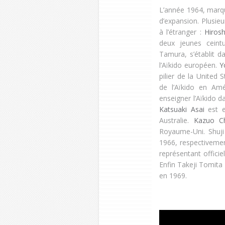
L’année 1964, marq
d’expansion. Plusie
à l’étranger :
Hiros
deux jeunes cein
Tamura, s’établit d
l’Aïkido européen.
Y
pilier de la United
de l’Aïkido en Amé
enseigner l’Aïkido 
Katsuaki Asai
est e
Australie.
Kazuo C
Royaume-Uni. Shuj
1966, respectivemen
représentant officie
Enfin Takeji Tomita
en 1969.