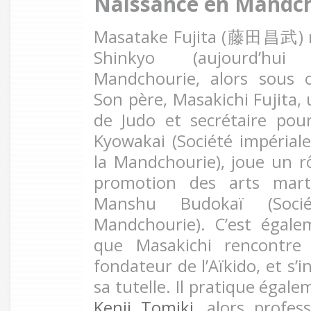
Naissance en Mandc
Masatake Fujita (藤田昌武) na
Shinkyo (aujourd’hu
Mandchourie, alors sous o
Son père, Masakichi Fujita,
de Judo et secrétaire po
Kyowakai (Société impérial
la Mandchourie), joue un r
promotion des arts mart
Manshu Budokaï (Soc
Mandchourie). C’est égal
que Masakichi rencontr
fondateur de l’Aïkido, et s’i
sa tutelle.
Il pratique égale
Kenji Tomiki
, alors profes