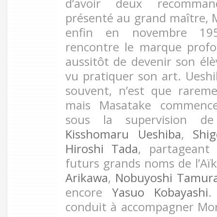
d’avoir deux recomman
présenté au grand maître, 
enfin en novembre 195
rencontre le marque profo
aussitôt de devenir son él
vu pratiquer son art. Ueshi
souvent, n’est que rarem
mais Masatake commence
sous la supervision de
Kisshomaru Ueshiba
,
Shi
Hiroshi Tada
, partageant
futurs grands noms de l’Aï
Arikawa
,
Nobuyoshi Tamur
encore
Yasuo Kobayashi
.
conduit à accompagner Mor