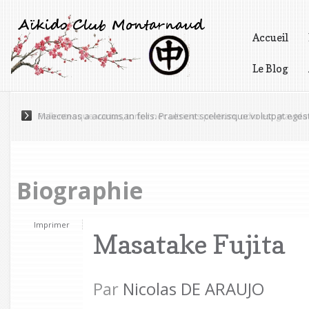
Accueil
Le Blog
Vidéos
Maecenas a accumsan felis. Praesent scelerisque volutpat eges
Biographie
Imprimer
Masatake Fujita
Par
Nicolas DE ARAUJO