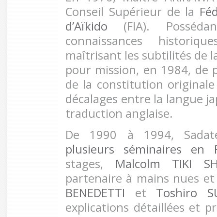
Conseil Supérieur de la
Féd
d’Aïkido
(FIA). Posséda
connaissances historiqu
maîtrisant les subtilités de l
pour mission, en 1984, de pa
de la constitution originale
décalages entre la langue ja
traduction anglaise.
De 1990 à 1994, Sadate
plusieurs séminaires en 
stages,
Malcolm TIKI S
partenaire à mains nues e
BENEDETTI
et
Toshiro S
explications détaillées et p