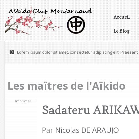
Accueil
Le Blog
Vidéos
Lorem ipsum dolor sit amet, consectetur adipiscing elit. Praesen
Maecenas a accumsan felis. Praesent scelerisque volutpat eges
Les maîtres de l'Aïkido
Imprimer
Sadateru ARIKA
Par
Nicolas DE ARAUJO