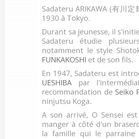
Sadateru ARIKAWA (
有川定
1930 à Tokyo.
Durant sa jeunesse, il s'init
Sadateru étudie plusieu
notamment le style Shot
FUNKAKOSHI
et de son fils.
En 1947, Sadateru est intr
UESHIBA
par l'intermédia
recommandation de
Seiko 
ninjutsu Koga.
A son arrivé, O Sensei est 
manger à côté d'un brasero.
la famille qui le parraine