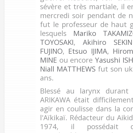
sévère et très martiale, il 
mercredi soir pendant de 
fut le professeur de haut 
lesquels
Mariko TAKAMI
TOYOSAKI
,
Akihiro SEKIN
FUJINO
,
Etsuo IJIMA
,
Hiro
MINE
ou encore
Yasushi ISH
Niall MATTHEWS
fut son uk
ans.
Blessé au larynx durant 
ARIKAWA était difficilement
agir en coulisse dans la co
l'Aïkikaï. Rédacteur du Aik
1974, il possédait d