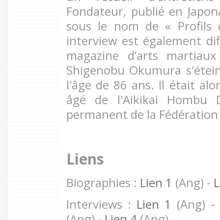
Fondateur, publié en Japona
sous le nom de « Profils
interview est également dif
magazine d’arts martiau
Shigenobu Okumura s'étein
l'âge de 86 ans. Il était alo
âgé de l'Aikikai Hombu D
permanent de la Fédération 
Liens
Biographies :
Lien 1
(Ang) -
L
Interviews :
Lien 1
(Ang) -
(Ang) -
Lien 4
(Ang)