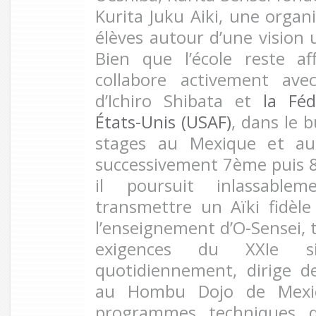
Kurita Juku Aiki, une organ
élèves autour d’une vision u
Bien que l’école reste affi
collabore activement av
d’Ichiro Shibata et
la Féd
États-Unis (USAF)
, dans le 
stages au Mexique et au
successivement 7ème puis 8è
il poursuit inlassable
transmettre un Aïki fidèle 
l’enseignement d’O-Sensei, 
exigences du XXIe si
quotidiennement, dirige d
au Hombu Dojo de Mexico
programmes techniques de