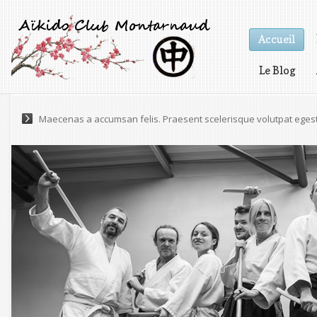
Accueil
Le Blog
Vidéos
Lorem ipsum dolor sit amet, consectetur adipiscing elit. Praesen
Maecenas a accumsan felis. Praesent scelerisque volutpat eges