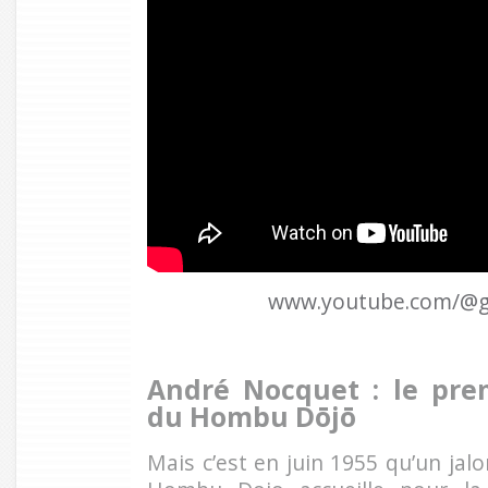
www.youtube.com/@g
André Nocquet : le prem
du Hombu Dōjō
Mais c’est en juin 1955 qu’un jal