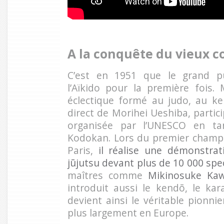
A la conquête du vieux c
C’est en 1951 que le grand p
l’Aïkido pour la première fois.
éclectique formé au judo, au ken
direct de Morihei Ueshiba, partici
organisée par l’UNESCO en ta
Kodokan. Lors du premier champi
Paris,
il réalise une démonstrati
jūjutsu devant plus de 10 000 spe
maîtres comme
Mikinosuke Kaw
introduit aussi le kendō, le kar
devient ainsi le véritable pionnie
plus largement en Europe.