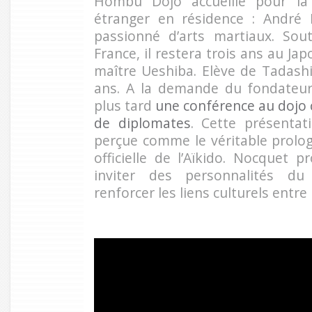
Hombu Dojo accueille pour la
étranger en résidence : André 
passionné d’arts martiaux. So
France, il restera trois ans au Ja
maître Ueshiba. Elève de Tadashi
ans. A la demande du fondateur
plus tard
une conférence au dojo 
de diplomates
. Cette présentati
perçue comme le véritable prologu
officielle de l’Aïkido. Nocquet 
inviter des personnalités du
renforcer les liens culturels entre 