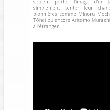
veulent porter l’image d’un 
simplement tenter leur chanc
pionnières comme Minoru Mochiz
Tōhei ou encore Aritomo Murashig
à l’étranger.