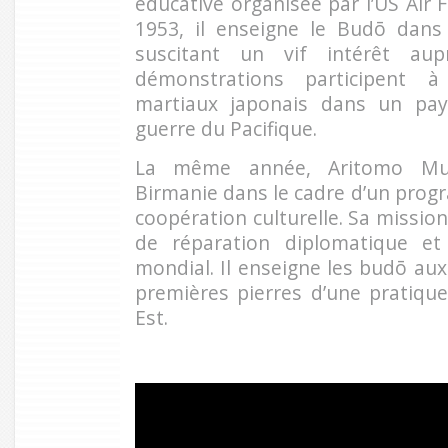
éducative organisée par l’US Air 
1953, il enseigne le Budō dans 
suscitant un vif intérêt aup
démonstrations participent à
martiaux japonais dans un pa
guerre du Pacifique.
La même année, Aritomo Mu
Birmanie dans le cadre d’un pro
coopération culturelle. Sa mission
de réparation diplomatique et
mondial. Il enseigne les budō aux
premières pierres d’une pratique
Est.