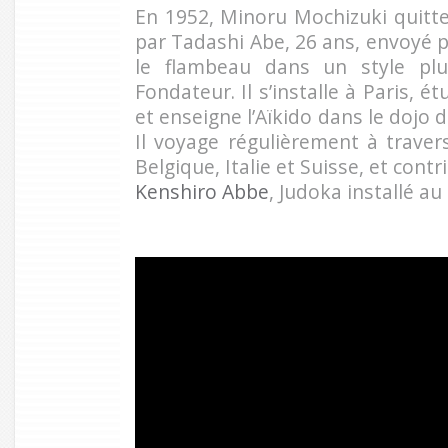
En 1952, Minoru Mochizuki quitte 
par Tadashi Abe, 26 ans, envoyé p
le flambeau dans un style plu
Fondateur. Il s’installe à Paris, é
et enseigne l’Aïkido dans le dojo 
Il voyage régulièrement à trave
Belgique, Italie et Suisse, et cont
Kenshiro Abbe
, Judoka installé a