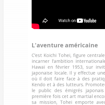
L'aventure américaine
C’est Koichi Tohei, figure central
incarner l’ambition international
Hawaï en février 1953, sur inv
japonaise locale. Il y effectue u
où il doit faire face à des prat
Kendo et à des lutteurs. Promoteu
le public des émigrés japonai
première fois cet art martial en
sa mission, Tohei emporte ave