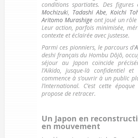
conditions spartiates. Des figure
Mochizuk
i,
Tadashi Abe
,
Koichi To
Aritomo Murashige
ont joué un rôle 
Leur action, parfois minimisée, mér
contexte et éclairée avec justesse.
Parmi ces pionniers, le parcours d'
A
deshi français du Hombu Dōjō, occup
séjour au Japon coïncide préci
l’Aïkido, jusque-là confidentiel et
commence à s’ouvrir à un public p
l’international. C’est cette époqu
propose de retracer.
Un Japon en reconstruct
en mouvement