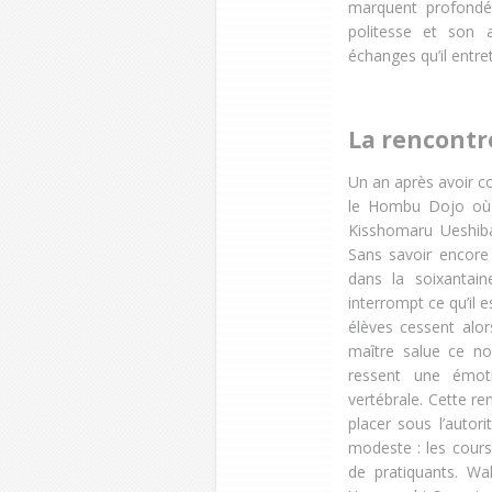
marquent profondé
politesse et son 
échanges qu’il entret
La rencontr
Un an après avoir c
le Hombu Dojo où 
Kisshomaru Ueshiba.
Sans savoir encore
dans la soixantai
interrompt ce qu’il e
élèves cessent alor
maître salue ce no
ressent une émoti
vertébrale. Cette re
placer sous l’autor
modeste : les cour
de pratiquants. Wa