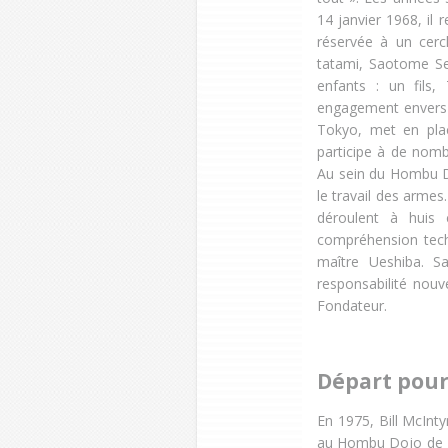
14 janvier 1968, il 
réservée à un cerc
tatami, Saotome Se
enfants : un fils,
engagement envers la
Tokyo, met en pla
participe à de nom
Au sein du Hombu Do
le travail des arme
déroulent à huis 
compréhension tech
maître Ueshiba. S
responsabilité nouv
Fondateur.
Départ pour
En 1975, Bill McInty
au Hombu Dojo de To