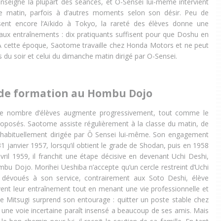
seigne la plupart des séances, et O-Sensei lui-même intervient
e matin, parfois à d’autres moments selon son désir. Peu de
ent encore l’Aïkido à Tokyo, la rareté des élèves donne une
ux entraînements : dix pratiquants suffisent pour que Doshu en
À cette époque, Saotome travaille chez Honda Motors et ne peut
s du soir et celui du dimanche matin dirigé par O-Sensei.
de formation au Hombu Dojo
 le nombre d’élèves augmente progressivement, tout comme le
oposés. Saotome assiste régulièrement à la classe du matin, de
, habituellement dirigée par Ō Sensei lui-même. Son engagement
 janvier 1957, lorsqu’il obtient le grade de Shodan, puis en 1958
vril 1959, il franchit une étape décisive en devenant Uchi Deshi,
mbu Dojo. Morihei Ueshiba n’accepte qu’un cercle restreint d’Uchi
 dévoués à son service, contrairement aux Soto Deshi, élève
vent leur entraînement tout en menant une vie professionnelle et
 de Mitsugi surprend son entourage : quitter un poste stable chez
ne voie incertaine paraît insensé a beaucoup de ses amis. Mais