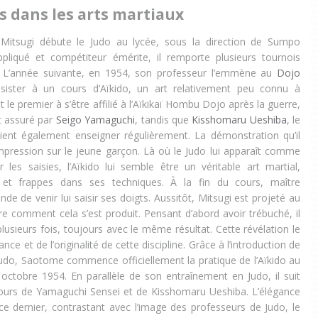
s dans les arts martiaux
Mitsugi débute le Judo au lycée, sous la direction de Sumpo
pliqué et compétiteur émérite, il remporte plusieurs tournois
 L’année suivante, en 1954, son professeur l’emmène au
Dojo
sister à un cours d’Aïkido, un art relativement peu connu à
 le premier à s’être affilié à l’Aïkikaï Hombu Dojo après la guerre,
t assuré par
Seigo Yamaguchi
, tandis que
Kisshomaru Ueshiba
, le
vient également enseigner régulièrement. La démonstration qu’il
impression sur le jeune garçon. Là où le Judo lui apparaît comme
 les saisies, l’Aïkido lui semble être un véritable art martial,
s et frappes dans ses techniques. À la fin du cours, maître
e de venir lui saisir ses doigts. Aussitôt, Mitsugi est projeté au
e comment cela s’est produit. Pensant d’abord avoir trébuché, il
plusieurs fois, toujours avec le même résultat. Cette révélation le
nce et de l’originalité de cette discipline. Grâce à l’introduction de
udo, Saotome commence officiellement la pratique de l’Aïkido au
ctobre 1954. En parallèle de son entraînement en Judo, il suit
cours de Yamaguchi Sensei et de Kisshomaru Ueshiba. L’élégance
 ce dernier, contrastant avec l’image des professeurs de Judo, le