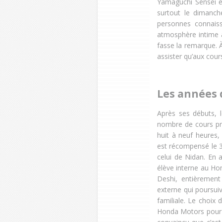
Yamaguchi Sensei en
surtout le dimanch
personnes connaiss
atmosphère intime a
fasse la remarque. 
assister qu’aux cour
Les années 
Après ses débuts,
nombre de cours pr
huit à neuf heures
est récompensé le 31
celui de Nidan. En a
élève interne au Ho
Deshi, entièrement
externe qui poursui
familiale. Le choix
Honda Motors pour u