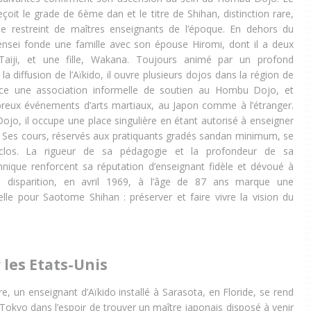
reçoit le grade de 6ème dan et le titre de Shihan, distinction rare,
le restreint de maîtres enseignants de l’époque. En dehors du
nsei fonde une famille avec son épouse Hiromi, dont il a deux
 Taiji, et une fille, Wakana. Toujours animé par un profond
 diffusion de l’Aïkido, il ouvre plusieurs dojos dans la région de
ce une association informelle de soutien au Hombu Dojo, et
breux événements d’arts martiaux, au Japon comme à l’étranger.
jo, il occupe une place singulière en étant autorisé à enseigner
s. Ses cours, réservés aux pratiquants gradés sandan minimum, se
clos. La rigueur de sa pédagogie et la profondeur de sa
nique renforcent sa réputation d’enseignant fidèle et dévoué à
a disparition, en avril 1969, à l’âge de 87 ans marque une
elle pour Saotome Shihan : préserver et faire vivre la vision du
 les Etats-Unis
re, un enseignant d’Aïkido installé à Sarasota, en Floride, se rend
kyo dans l’espoir de trouver un maître japonais disposé à venir