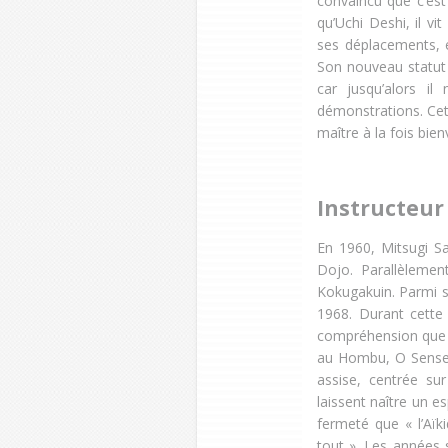
convaincu que c’est 
qu’Uchi Deshi, il v
ses déplacements, e
Son nouveau statut 
car jusqu’alors il
démonstrations. Cet
maître à la fois bien
Instructeur
En 1960, Mitsugi S
Dojo. Parallèlement
Kokugakuin. Parmi s
1968. Durant cette
compréhension que Sa
au Hombu, O Sensei,
assise, centrée sur
laissent naître un es
fermeté que « l’Aïki
tout ». Les années