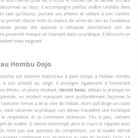
le bon chemin pour lui, il reçoit le soutien de sa famille. En tant
it désormais au dojo. Il accompagne parfois maître Ueshiba dans
n tant qu’Otomo, portant ses affaires et veillant à son confort.
lui permet d’avoir enfin la chance de servir de Uke au Fondateur
 n’avait jamais été autorisé à l’attaquer directement lors de
te proximité marque un tournant dans sa pratique. Il découvre un
veillant mais exigeant.
 au Hombu Dojo
aotome est nommé instructeur à plein temps à l’Aïkikaï Hombu
 à son activité au siège, il enseigne également à l’université
es élèves, un jeune étudiant,
Hiroshi Ikeda
, débute la pratique en
 période, un incident marquant vient profondément façonner la
otome Sensei a de la voie de l’Aïkido. Alors qu’il dirige un cours
 vient observer la pratique. Les élèves travaillent une technique
 la respiration et la connexion intérieure. Peu à peu, certains
prit de rivalité. O Sensei interrompt alors le cours et rappelle avec
do n’est pas une question de compétition, car la rivalité détruit
 suivantes confirment son ascension au sein du Hombu Dojo. Le