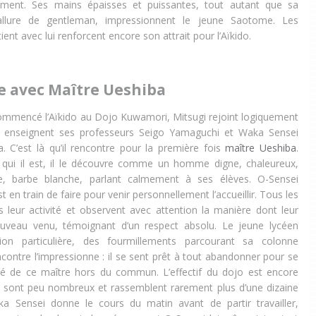
ment. Ses mains épaisses et puissantes, tout autant que sa
allure de gentleman, impressionnent le jeune Saotome. Les
ient avec lui renforcent encore son attrait pour l’Aïkido.
e avec Maître Ueshiba
ommencé l’Aïkido au Dojo Kuwamori, Mitsugi rejoint logiquement
enseignent ses professeurs Seigo Yamaguchi et Waka Sensei
 C’est là qu’il rencontre pour la première fois
maître Ueshiba
.
 qui il est, il le découvre comme un homme digne, chaleureux,
ne, barbe blanche, parlant calmement à ses élèves. O-Sensei
st en train de faire pour venir personnellement l’accueillir. Tous les
s leur activité et observent avec attention la manière dont leur
uveau venu, témoignant d’un respect absolu. Le jeune lycéen
on particulière, des fourmillements parcourant sa colonne
ncontre l’impressionne : il se sent prêt à tout abandonner pour se
ité de ce maître hors du commun. L’effectif du dojo est encore
s sont peu nombreux et rassemblent rarement plus d’une dizaine
ka Sensei donne le cours du matin avant de partir travailler,