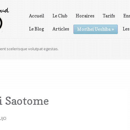
Accueil
Le Club
Horaires
Tarifs
En
Le Blog
Articles
Les
Morihei Ueshiba
»
Vidéos
tetur adipiscing elit. Praesent faucibus semper.
i Saotome
UJO