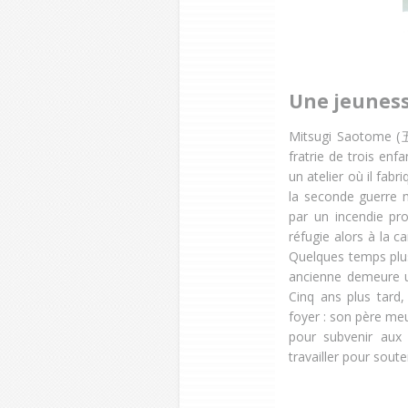
Une jeuness
Mitsugi Saotome (五
fratrie de trois enf
un atelier où il fab
la seconde guerre m
par un incendie p
réfugie alors à la c
Quelques temps plus
ancienne demeure u
Cinq ans plus tard
foyer : son père me
pour subvenir aux 
travailler pour souten