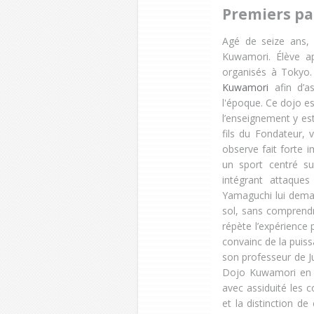
Premiers pa
Agé de seize ans, 
Kuwamori. Élève ap
organisés à Tokyo.
Kuwamori
afin d’as
l'époque. Ce dojo est
l’enseignement y es
fils du Fondateur, 
observe fait forte 
un sport centré sur
intégrant attaque
Yamaguchi lui demand
sol, sans comprendr
répète l’expérience 
convainc de la puissa
son professeur de J
Dojo Kuwamori en o
avec assiduité les 
et la distinction de