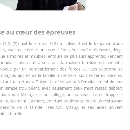
e au cœur des épreuves
月女 貢) naît le 7 mars 1937 à Tokyo. Il est le benjamin d’une
ants, avec un frère et une sœur. Son père, maître ébéniste, dirige
rique armoires et meubles, entouré de plusieurs apprentis. Pendant
ondiale, alors qu’il a sept ans, la maison familiale est anéantie
rovoqué par un bombardement des forces US. Les Saotome se
ampagne, auprès de la famille maternelle, sur des terres rizicoles.
 tard, de retour à Tokyo, ils découvrent à l’emplacement de leur
n simple trou béant, avec seulement deux murs restés debout.
, alors que Mitsugi est au collège, un nouveau drame frappe le
urt subitement. Sa mère, pourtant souffrante, ouvre un restaurant
besoins de la famille. Très tôt, Mitsugi et ses aînés doivent
ir la famille.