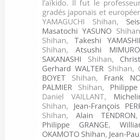
l’aïkido. Il fut le profess
gradés japonais et européen
YAMAGUCHI Shihan,
Sei
Masatochi YASUNO
Shiha
Shihan,
Takeshi YAMASH
Shihan,
Atsushi MIMURO
SAKANASHI
Shihan,
Chris
Gerhard WALTER
Shihan,
BOYET
Shihan,
Frank NO
PALMIER
Shihan,
Philip
Daniel VAILLANT,
Michel
Shihan,
Jean-François PER
Shihan,
Alain TENDRON
Philippe GRANGE
,
Will
OKAMOTO Shihan
,
Jean-Pau