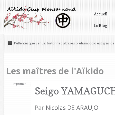
Accueil
Le Blog
Vidéos
Lorem ipsum dolor sit amet, consectetur adipiscing elit. Praesen
Les maîtres de l'Aïkido
Imprimer
Seigo YAMAGUC
Par
Nicolas DE ARAUJO