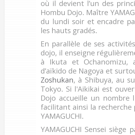
où il devient l’un des prin
Hombu Dojo. Maître YAMAGUC
du lundi soir et encadre pa
les hauts gradés.
En parallèle de ses activité
dojo, il enseigne régulièreme
à Ikuta et Ochanomizu, a
d’aïkido de Nagoya et surt
Zoshukan
, à Shibuya, au s
Tokyo. Si l'Aikikai est ouve
Dojo accueille un nombre l
facilitant ainsi la recherch
YAMAGUCHI.
YAMAGUCHI Sensei siège p