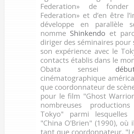
Federation» de fonde
Federation» et d’en être l’i
développe en parallèle s
nomme
Shinkendo
et parc
diriger des séminaires pour 
son expérience avec le T
contacts établis dans le mo
Obata sensei
déb
cinématographique américa
que coordonnateur de scèn
pour le film "Ghost Warrior
nombreuses productions e
Tokyo" parmi lesquelles 
"China O'Brien" (1990), où i
tant que coordonnateur, "Les