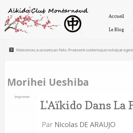
Accueil
Le Blog
Vidéos
Maecenas a accumsan felis. Praesent scelerisque volutpat eges
Morihei Ueshiba
Imprimer
L'Aïkido Dans La 
Par
Nicolas DE ARAUJO