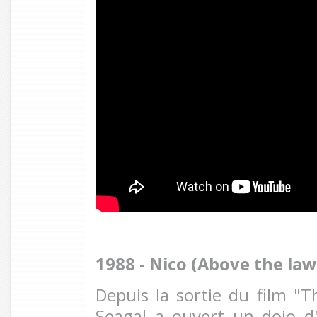
1988 - Nico (Above the law
Depuis la sortie du film "T
Seagal a ouvert un dojo d