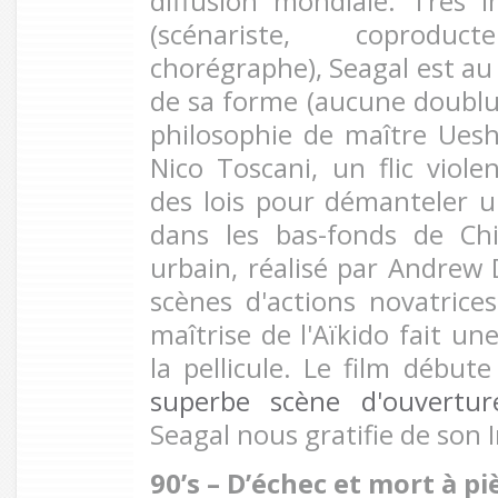
diffusion mondiale. Très 
(scénariste, coprodu
chorégraphe), Seagal est au
de sa forme (aucune doublure
philosophie de maître Ueshi
Nico Toscani, un flic viole
des lois pour démanteler u
dans les bas-fonds de Ch
urbain, réalisé par Andrew D
scènes d'actions novatrice
maîtrise de l'Aïkido fait un
la pellicule. Le film déb
superbe scène d'ouvertur
Seagal nous gratifie de son I
90’s – D’échec et mort à p