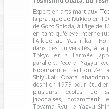
Toshishiro Obata, du Yos
Expert en arts martiaux,
Tos
la pratique de l'Aïkido en 1
de Gozo Shioda, à l'âge de 18
en tant qu'élève interne (u
l'Aïkido au Yoshinkan H
dans des universités, à la 
Tokyo et à l'armée japon
parallèle, l'école "Yagyū Ry
Nobuharu et l'art du Zen
Shiyukai. Obata abandonn
deshi en 1973 pour étudier
plusieurs écoles de sab
japonaises, notamment l
Toyama Ryu, le Yagyu Shin