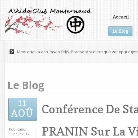
Accueil
Le Blog
Vidéos
Lorem ipsum dolor sit amet, consectetur adipiscing elit. Praesen
Maecenas a accumsan felis. Praesent scelerisque volutpat eges
Le Blog
11
Conférence De St
AOÛ
PRANIN Sur La Vi
Publication :
11 août 2017