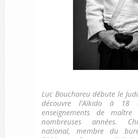
Luc Bouchareu débute le Judo
découvre l'Aïkido à 18 
enseignements de maître
nombreuses années. Cha
national, membre du bur