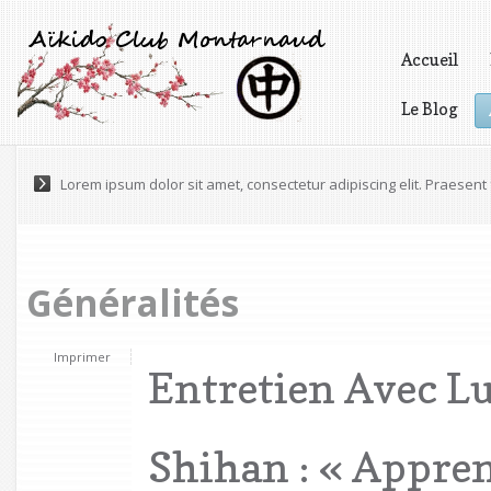
Accueil
Le Blog
Vidéos
Lorem ipsum dolor sit amet, consectetur adipiscing elit. Praesen
Maecenas a accumsan felis. Praesent scelerisque volutpat eges
Généralités
Imprimer
Entretien Avec L
Shihan : « Appren