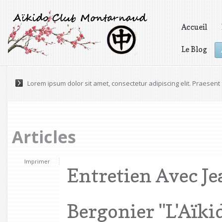
Accueil
Le Blog
Vidéos
Lorem ipsum dolor sit amet, consectetur adipiscing elit. Praesen
Maecenas a accumsan felis. Praesent scelerisque volutpat eges
Articles
Imprimer
Entretien Avec J
Bergonier "l'Aïki