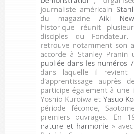
Demonstration
", organis
journaliste américain
Stan
du magazine
Aiki New
historique réunit plusie
disciples du Fondateur
retrouve notamment son 
accorde à Stanley Pranin
publiée dans les numéros 7
dans laquelle il revien
d’apprentissage auprès d
participe également à une i
Yoshio Kuroiwa et
Yasuo Ko
période féconde, Saotom
premiers ouvrages. En 
nature et harmonie
» avec 