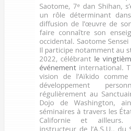
Saotome, 7ᵉ dan Shihan, s’é
un rôle déterminant dans
diffusion de l’œuvre de so
faire connaître son ense
occidental. Saotome Sensei 
Il participe notamment au s
2022, célébrant
le vingtièm
événement
international. 
vision de l’Aïkido comme
développement person
régulièrement au Sanctuai
Dojo de Washington, ain
séminaires à travers les Éta
Californie et ailleurs.
instructeur de l’A.S.U., d