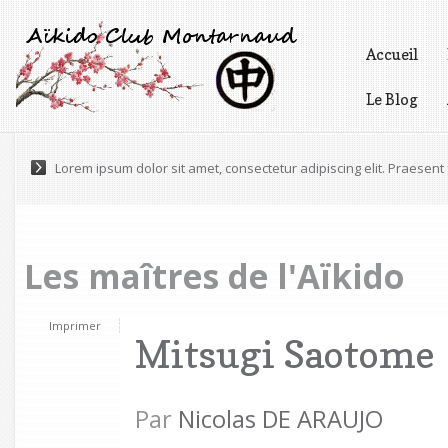
Accueil
Le Blog
Vidéos
Lorem ipsum dolor sit amet, consectetur adipiscing elit. Praesen
Pellentesque varius, tortor nec ultricies pretium, odio est gravida 
Les maîtres de l'Aïkido
Imprimer
Mitsugi Saotome
Par
Nicolas DE ARAUJO