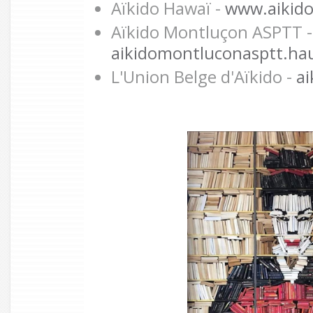
Aïkido Hawaï -
www.aikido
Aïkido Montluçon ASPTT -
aikidomontluconasptt.ha
L'Union Belge d'Aïkido -
ai