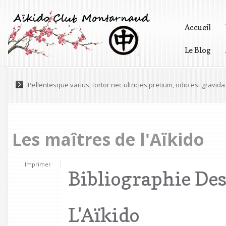
Accueil
Le Blog
Vidéos
Maecenas a accumsan felis. Praesent scelerisque volutpat eges
Pellentesque varius, tortor nec ultricies pretium, odio est gravida 
Les maîtres de l'Aïkido
Imprimer
Bibliographie Des
L'Aïkido