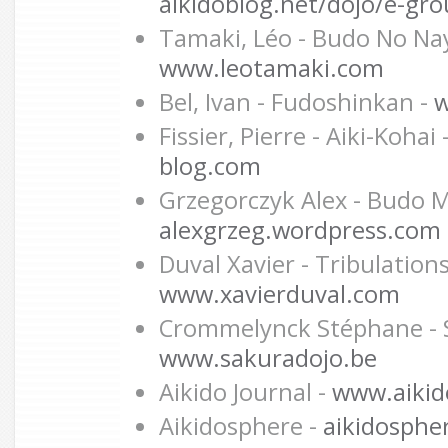
aikidoblog.net/dojo/e-grou
Tamaki, Léo - Budo No Na
www.leotamaki.com
Bel, Ivan - Fudoshinkan -
w
Fissier, Pierre - Aiki-Kohai 
blog.com
Grzegorczyk Alex - Budo 
alexgrzeg.wordpress.com
Duval Xavier - Tribulations
www.xavierduval.com
Crommelynck Stéphane - S
www.sakuradojo.be
Aikido Journal -
www.aikido
Aikidosphere -
aikidosphe