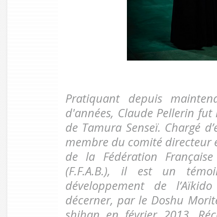
Pratiquant depuis mainten
d'années, Claude Pellerin fut
de Tamura Senseï. Chargé d’
membre du comité directeur 
de la Fédération Français
(F.F.A.B.), il est un té
développement de l’Aïkido 
décerner, par le Doshu Morite
shihan en février 2013. 