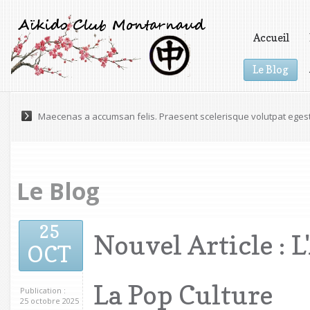
Accueil
Le Blog
Vidéos
Maecenas a accumsan felis. Praesent scelerisque volutpat eges
Le Blog
25
Nouvel Article : 
OCT
La Pop Culture
Publication :
25 octobre 2025