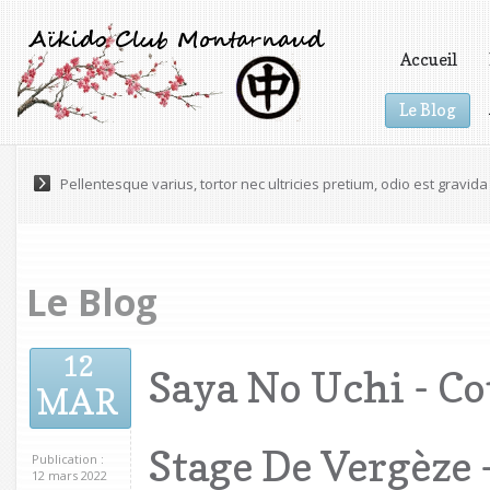
Accueil
Le Blog
Vidéos
Pellentesque varius, tortor nec ultricies pretium, odio est gravida 
Le Blog
12
Saya No Uchi - C
MAR
Stage De Vergèze 
Publication :
12 mars 2022