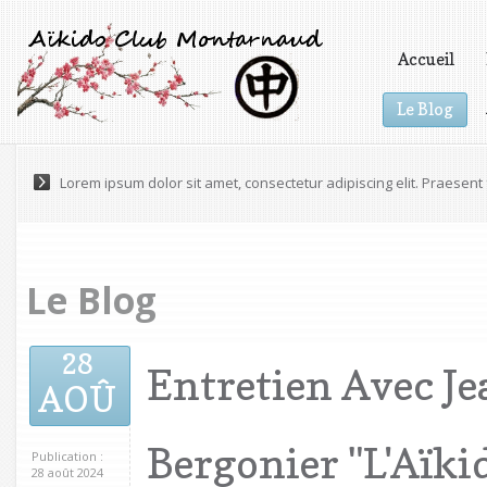
Accueil
Le Blog
Vidéos
Lorem ipsum dolor sit amet, consectetur adipiscing elit. Praesen
Maecenas a accumsan felis. Praesent scelerisque volutpat eges
Le Blog
28
Entretien Avec J
AOÛ
Bergonier "l'Aïki
Publication :
28 août 2024